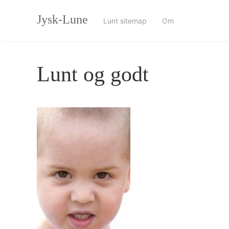
Skip
Jysk-Lune
to
Lunt sitemap
Om
content
Lunt og godt