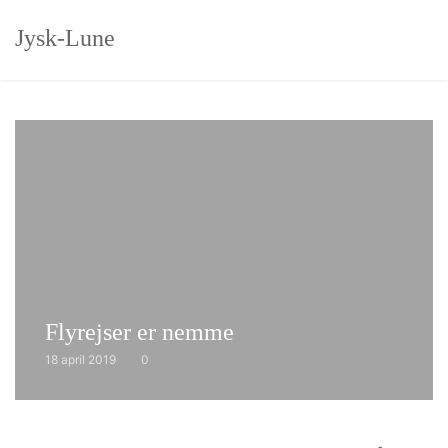
Skip
Jysk-Lune
to
SEAR
content
Flyrejser er nemme
18 april 2019
0